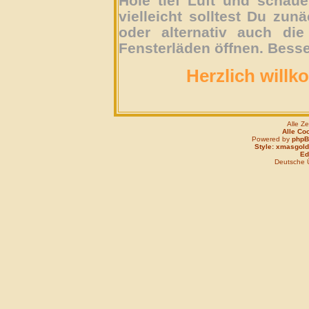
Hole tief Luft und schau
vielleicht solltest Du zun
oder alternativ auch die
Fensterläden öffnen. Besse
Herzlich willk
Alle Z
Alle Co
Powered by
php
Style: xmasgold
Edi
Deutsche 