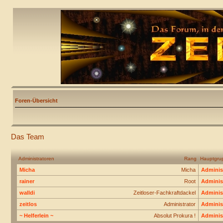
Foren-Übersicht
Das Team
Administratoren
Rang
Hauptgru
Micha
Micha
Adminis
rainer
Root
Adminis
walldi
Zeitloser-Fachkraftdackel
Adminis
zeitlos
Administrator
Adminis
~ Helferlein ~
Absolut Prokura !
Adminis