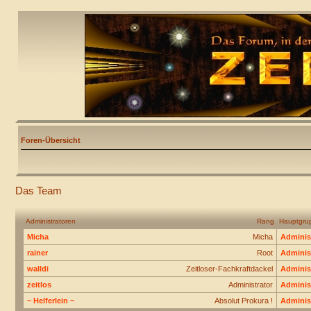
Foren-Übersicht
Das Team
Administratoren
Rang
Hauptgru
Micha
Micha
Adminis
rainer
Root
Adminis
walldi
Zeitloser-Fachkraftdackel
Adminis
zeitlos
Administrator
Adminis
~ Helferlein ~
Absolut Prokura !
Adminis