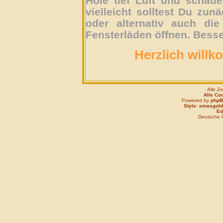
Hole tief Luft und schau
vielleicht solltest Du zun
oder alternativ auch die
Fensterläden öffnen. Besse
Herzlich willk
Alle Z
Alle Co
Powered by
php
Style: xmasgold
Edi
Deutsche 