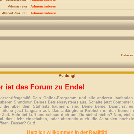
Administrator
Administratoren
Absolut Prokura !
Administratoren
Gehe zu:
Achtung!
r ist das Forum zu Ende!
vorschriftsgemäß Dein Online-Programm und alle anderen laufenden 
uberen Shutdown Deines Betriebssystems aus. Schalte jetzt Computer 
r, die über dem Stuhlsitz baumeln, sind Deine Beine. Damit ist es
. Stehe jetzt langsam auf. Das anfängliche Kribbeln in den Beinen 
 Zeit. Hole tief Luft und schaue dich um. Du siehst nichts? Nun, vielle
l das Licht einschalten, oder alternativ auch die Jalousien hochzi
ffnen. Besser? Gut!
Herzlich willkommen in der Realität!