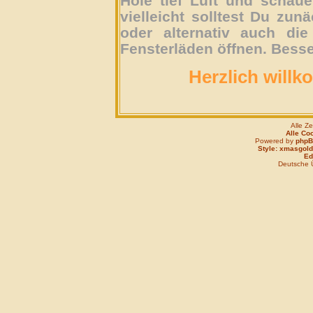
Hole tief Luft und schau
vielleicht solltest Du zun
oder alternativ auch die
Fensterläden öffnen. Besse
Herzlich willk
Alle Z
Alle Co
Powered by
php
Style: xmasgold
Edi
Deutsche 