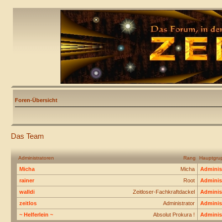
Foren-Übersicht
Das Team
Administratoren
Rang
Hauptgru
Micha
Micha
Adminis
rainer
Root
Adminis
walldi
Zeitloser-Fachkraftdackel
Adminis
zeitlos
Administrator
Adminis
~ Helferlein ~
Absolut Prokura !
Adminis