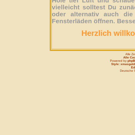
Hole tief Luft und schau
vielleicht solltest Du zun
oder alternativ auch die
Fensterläden öffnen. Besse
Herzlich willk
Alle Z
Alle Co
Powered by
php
Style: xmasgold
Edi
Deutsche 