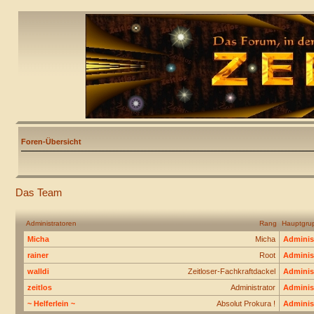
Foren-Übersicht
Das Team
Administratoren
Rang
Hauptgru
Micha
Micha
Adminis
rainer
Root
Adminis
walldi
Zeitloser-Fachkraftdackel
Adminis
zeitlos
Administrator
Adminis
~ Helferlein ~
Absolut Prokura !
Adminis