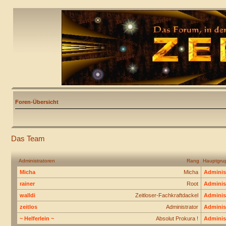
Foren-Übersicht
Das Team
Administratoren
Rang
Hauptgru
Micha
Micha
Adminis
rainer
Root
Adminis
walldi
Zeitloser-Fachkraftdackel
Adminis
zeitlos
Administrator
Adminis
~ Helferlein ~
Absolut Prokura !
Adminis