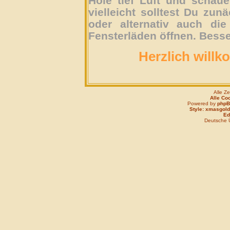
Hole tief Luft und schau
vielleicht solltest Du zun
oder alternativ auch die
Fensterläden öffnen. Besse
Herzlich willk
Alle Z
Alle Co
Powered by
php
Style: xmasgold
Edi
Deutsche 