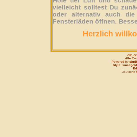
Hole tief Luft und schau
vielleicht solltest Du zun
oder alternativ auch die
Fensterläden öffnen. Besse
Herzlich willk
Alle Z
Alle Co
Powered by
php
Style: xmasgold
Edi
Deutsche 