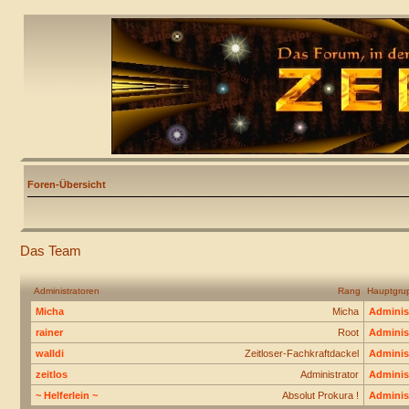
Foren-Übersicht
Das Team
Administratoren
Rang
Hauptgru
Micha
Micha
Adminis
rainer
Root
Adminis
walldi
Zeitloser-Fachkraftdackel
Adminis
zeitlos
Administrator
Adminis
~ Helferlein ~
Absolut Prokura !
Adminis