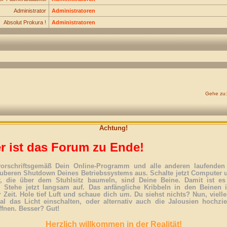
Administrator
Administratoren
Absolut Prokura !
Administratoren
Gehe zu:
Achtung!
r ist das Forum zu Ende!
vorschriftsgemäß Dein Online-Programm und alle anderen laufenden 
uberen Shutdown Deines Betriebssystems aus. Schalte jetzt Computer 
r, die über dem Stuhlsitz baumeln, sind Deine Beine. Damit ist es
. Stehe jetzt langsam auf. Das anfängliche Kribbeln in den Beinen 
 Zeit. Hole tief Luft und schaue dich um. Du siehst nichts? Nun, vielle
l das Licht einschalten, oder alternativ auch die Jalousien hochzi
ffnen. Besser? Gut!
Herzlich willkommen in der Realität!