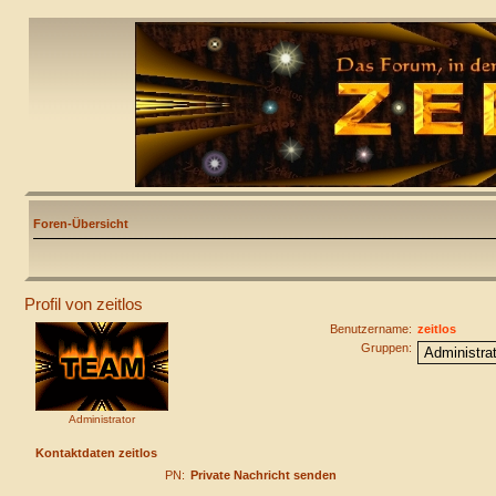
Foren-Übersicht
Profil von zeitlos
Benutzername:
zeitlos
Gruppen:
Administrator
Kontaktdaten zeitlos
PN:
Private Nachricht senden