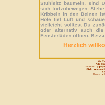
Stuhlsitz baumeln, sind D
sich fortzubewegen. Stehe 
Kribbeln in den Beinen is
Hole tief Luft und schau
vielleicht solltest Du zun
oder alternativ auch die
Fensterläden öffnen. Besse
Herzlich willk
Alle Z
Alle Co
Powered by
php
Style: xmasgold
Edi
Deutsche 