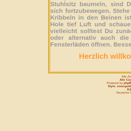
Stuhlsitz baumeln, sind D
sich fortzubewegen. Stehe 
Kribbeln in den Beinen is
Hole tief Luft und schau
vielleicht solltest Du zun
oder alternativ auch die
Fensterläden öffnen. Besse
Herzlich willk
Alle Z
Alle Co
Powered by
php
Style: xmasgold
Edi
Deutsche 