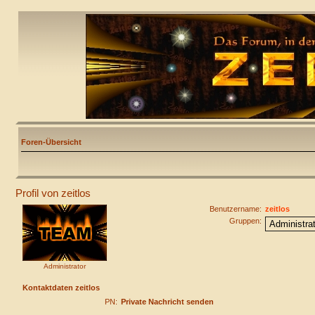
Foren-Übersicht
Profil von zeitlos
Benutzername:
zeitlos
Gruppen:
Administrator
Kontaktdaten zeitlos
PN:
Private Nachricht senden