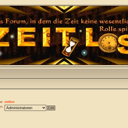
e:
zeitlos
n: