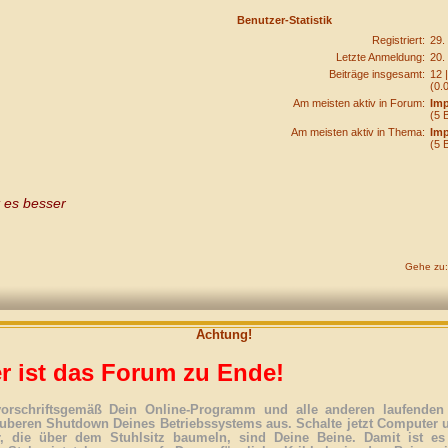
Benutzer-Statistik
Registriert:
29.
Letzte Anmeldung:
20.
Beiträge insgesamt:
12 
(0.
Am meisten aktiv in Forum:
Im
(5 
Am meisten aktiv in Thema:
Im
(5 
 es besser
Gehe zu:
Achtung!
r ist das Forum zu Ende!
vorschriftsgemäß Dein Online-Programm und alle anderen laufenden 
uberen Shutdown Deines Betriebssystems aus. Schalte jetzt Computer 
r, die über dem Stuhlsitz baumeln, sind Deine Beine. Damit ist es