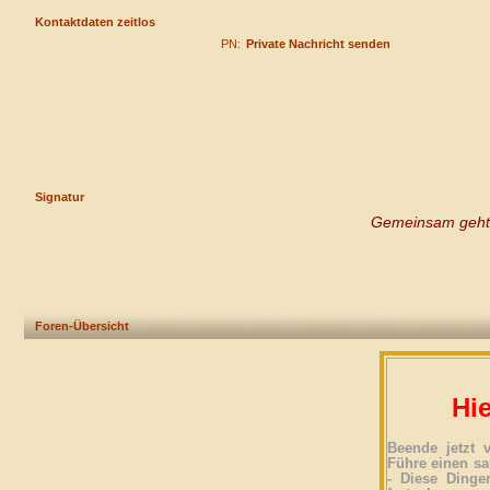
Kontaktdaten zeitlos
PN:
Private Nachricht senden
Signatur
Gemeinsam geht
Foren-Übersicht
Hie
Beende jetzt 
Führe einen sa
- Diese Dinge