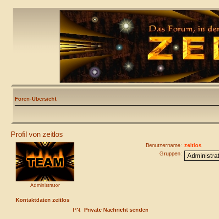
Foren-Übersicht
Profil von zeitlos
Benutzername:
zeitlos
Gruppen:
Administrator
Kontaktdaten zeitlos
PN:
Private Nachricht senden