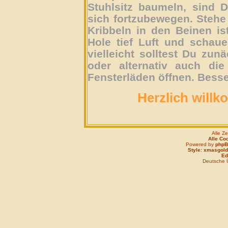
Stuhlsitz baumeln, sind D
sich fortzubewegen. Stehe 
Kribbeln in den Beinen is
Hole tief Luft und schau
vielleicht solltest Du zun
oder alternativ auch die
Fensterläden öffnen. Besse
Herzlich willk
Alle Z
Alle Co
Powered by
php
Style: xmasgold
Edi
Deutsche 