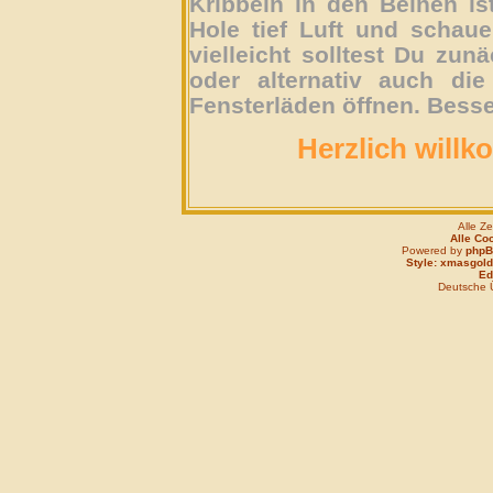
Kribbeln in den Beinen is
Hole tief Luft und schau
vielleicht solltest Du zun
oder alternativ auch die
Fensterläden öffnen. Besse
Herzlich willk
Alle Z
Alle Co
Powered by
php
Style: xmasgold
Edi
Deutsche 