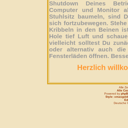
Shutdown Deines Betri
Computer und Monitor ab
Stuhlsitz baumeln, sind D
sich fortzubewegen. Stehe 
Kribbeln in den Beinen is
Hole tief Luft und schau
vielleicht solltest Du zun
oder alternativ auch die
Fensterläden öffnen. Besse
Herzlich willk
Alle Z
Alle Co
Powered by
php
Style: xmasgold
Edi
Deutsche 