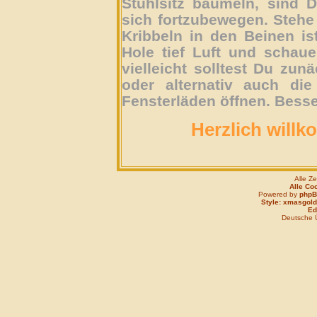
Stuhlsitz baumeln, sind D
sich fortzubewegen. Stehe 
Kribbeln in den Beinen is
Hole tief Luft und schau
vielleicht solltest Du zun
oder alternativ auch die
Fensterläden öffnen. Besse
Herzlich willk
Alle Z
Alle Co
Powered by
php
Style: xmasgold
Edi
Deutsche 