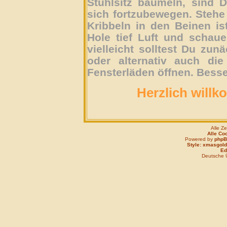
Stuhlsitz baumeln, sind D
sich fortzubewegen. Stehe 
Kribbeln in den Beinen is
Hole tief Luft und schau
vielleicht solltest Du zun
oder alternativ auch die
Fensterläden öffnen. Besse
Herzlich willk
Alle Z
Alle Co
Powered by
php
Style: xmasgold
Edi
Deutsche 