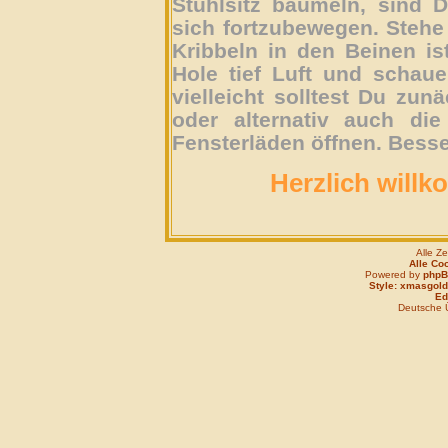
Stuhlsitz baumeln, sind D
sich fortzubewegen. Stehe 
Kribbeln in den Beinen is
Hole tief Luft und schau
vielleicht solltest Du zun
oder alternativ auch die
Fensterläden öffnen. Besse
Herzlich willk
Alle Z
Alle Co
Powered by
php
Style: xmasgold
Edi
Deutsche 