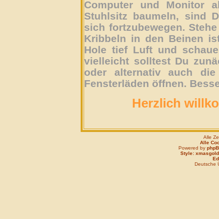
Computer und Monitor ab
Stuhlsitz baumeln, sind D
sich fortzubewegen. Stehe 
Kribbeln in den Beinen is
Hole tief Luft und schau
vielleicht solltest Du zun
oder alternativ auch die
Fensterläden öffnen. Besse
Herzlich willk
Alle Z
Alle Co
Powered by
php
Style: xmasgold
Edi
Deutsche 