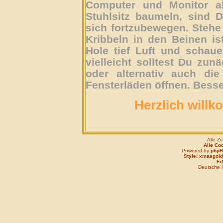
Computer und Monitor ab
Stuhlsitz baumeln, sind D
sich fortzubewegen. Stehe 
Kribbeln in den Beinen is
Hole tief Luft und schau
vielleicht solltest Du zun
oder alternativ auch die
Fensterläden öffnen. Besse
Herzlich willk
Alle Z
Alle Co
Powered by
php
Style: xmasgold
Edi
Deutsche 