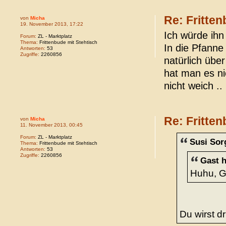
Re: Fritten
von
Micha
19. November 2013, 17:22
Ich würde ihn 
Forum:
ZL - Marktplatz
Thema:
Frittenbude mit Stehtisch
In die Pfanne
Antworten:
53
Zugriffe:
2260856
natürlich über
hat man es ni
nicht weich .. 
Re: Fritten
von
Micha
11. November 2013, 00:45
Forum:
ZL - Marktplatz
Susi Sor
Thema:
Frittenbude mit Stehtisch
Antworten:
53
Zugriffe:
2260856
Gast h
Huhu, G
Du wirst d