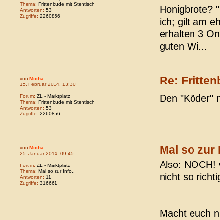
Thema:
Frittenbude mit Stehtisch
Honigbrote? "
Antworten:
53
Zugriffe:
2260856
ich; gilt am 
erhalten 3 On
guten Wi...
Re: Fritten
von
Micha
15. Februar 2014, 13:30
Den "Köder" 
Forum:
ZL - Marktplatz
Thema:
Frittenbude mit Stehtisch
Antworten:
53
Zugriffe:
2260856
Mal so zur I
von
Micha
25. Januar 2014, 09:45
Also: NOCH! w
Forum:
ZL - Marktplatz
Thema:
Mal so zur Info..
nicht so richti
Antworten:
11
Zugriffe:
316661
Macht euch n