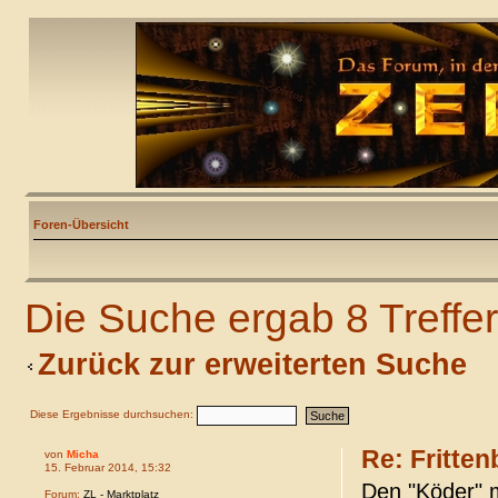
Foren-Übersicht
Die Suche ergab 8 Treffer
Zurück zur erweiterten Suche
Diese Ergebnisse durchsuchen:
Re: Fritten
von
Micha
15. Februar 2014, 15:32
Den "Köder" 
Forum:
ZL - Marktplatz