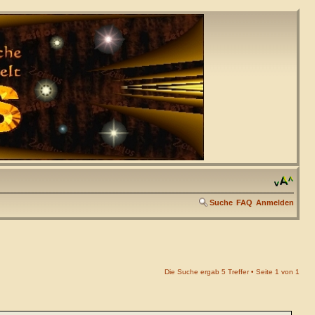
Suche
FAQ
Anmelden
Die Suche ergab 5 Treffer • Seite
1
von
1