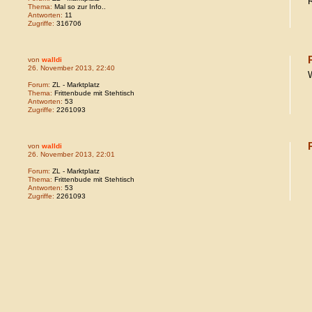
R
Thema:
Mal so zur Info..
Antworten:
11
Zugriffe:
316706
von
walldi
26. November 2013, 22:40
W
Forum:
ZL - Marktplatz
Thema:
Frittenbude mit Stehtisch
Antworten:
53
Zugriffe:
2261093
von
walldi
26. November 2013, 22:01
Forum:
ZL - Marktplatz
Thema:
Frittenbude mit Stehtisch
Antworten:
53
Zugriffe:
2261093