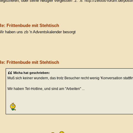
egistrieren, oder seine Neugier vergessen :2: :8: http://zeitlos-forum.de/
Re: Frittenbude mit Stehtisch
ir haben uns zb 'n Adventskalender besorgt
Re: Frittenbude mit Stehtisch
Micha hat geschrieben:
Muß sich keiner wundern, das trotz Besucher recht wenig 'Konversation stattfin
Wir haben Tel-Hotline, und sind am "Arbeiten" ...