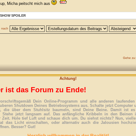
up, Micha peitscht mich aus
SHOW SPOILER
e nach
Gehe zu:
Achtung!
r ist das Forum zu Ende!
vorschriftsgemäß Dein Online-Programm und alle anderen laufenden 
uberen Shutdown Deines Betriebssystems aus. Schalte jetzt Computer 
r, die über dem Stuhlsitz baumeln, sind Deine Beine. Damit ist es
. Stehe jetzt langsam auf. Das anfängliche Kribbeln in den Beinen 
 Zeit. Hole tief Luft und schaue dich um. Du siehst nichts? Nun, vielle
l das Licht einschalten, oder alternativ auch die Jalousien hochzi
ffnen. Besser? Gut!
Herzlich willkommen in der Realität!