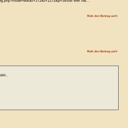
posting.php?mode=edit&f=172&t=1272&p=39358 Wer hat...
Rufe den Beitrag auf
Rufe den Beitrag auf
det...