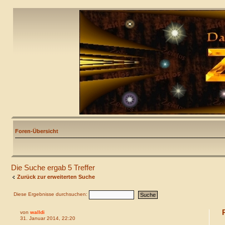
Foren-Übersicht
Die Suche ergab 5 Treffer
Zurück zur erweiterten Suche
Diese Ergebnisse durchsuchen:
von
walldi
31. Januar 2014, 22:20