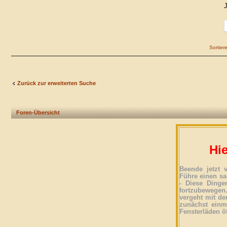
J
Sortier
Zurück zur erweiterten Suche
Foren-Übersicht
Hie
Beende jetzt 
Führe einen sa
- Diese Dinge
fortzubewegen
vergeht mit der
zunächst einma
Fensterläden ö