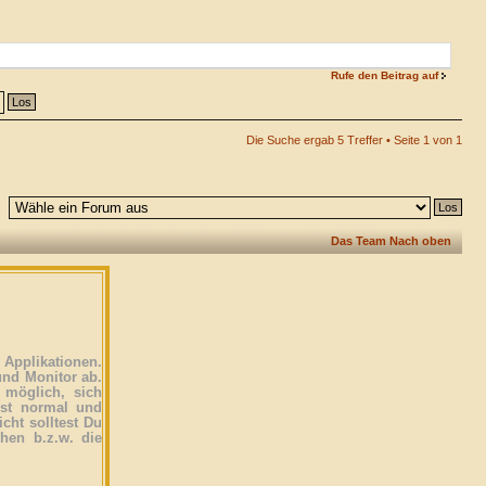
Rufe den Beitrag auf
Die Suche ergab 5 Treffer • Seite
1
von
1
Das Team
Nach oben
Applikationen.
und Monitor ab.
 möglich, sich
ist normal und
icht solltest Du
ehen b.z.w. die