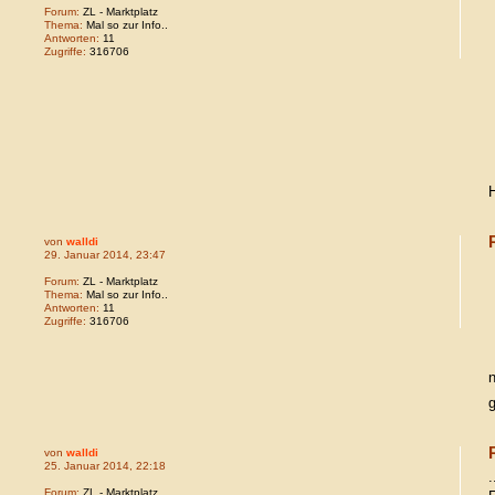
Forum:
ZL - Marktplatz
Thema:
Mal so zur Info..
Antworten:
11
Zugriffe:
316706
H
von
walldi
29. Januar 2014, 23:47
Forum:
ZL - Marktplatz
Thema:
Mal so zur Info..
Antworten:
11
Zugriffe:
316706
n
g
von
walldi
25. Januar 2014, 22:18
.
Forum:
ZL - Marktplatz