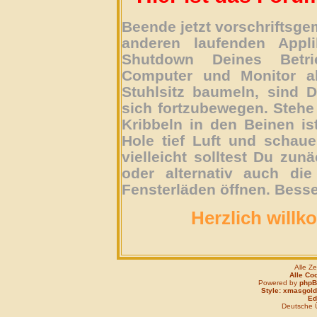
Beende jetzt vorschriftsg
anderen laufenden Appli
Shutdown Deines Betri
Computer und Monitor ab
Stuhlsitz baumeln, sind D
sich fortzubewegen. Stehe 
Kribbeln in den Beinen is
Hole tief Luft und schau
vielleicht solltest Du zun
oder alternativ auch die
Fensterläden öffnen. Besse
Herzlich willk
Alle Z
Alle Co
Powered by
php
Style: xmasgold
Edi
Deutsche 