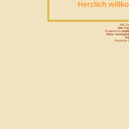
Herzlich willk
Alle Z
Alle Co
Powered by
php
Style: xmasgold
Edi
Deutsche 