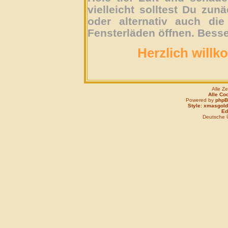
vielleicht solltest Du zun
oder alternativ auch die
Fensterläden öffnen. Besse
Herzlich willk
Alle Z
Alle Co
Powered by
php
Style: xmasgold
Edi
Deutsche 