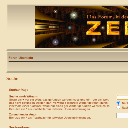
Foren-Übersicht
Suche
Suchanfrage
Suche nach Wörtern:
Setze ein
+
vor ein Wort, das gefunden werden muss und ein
-
vor ein Wort,
das nicht gefunden werden darf. Verwende mehrere Wörter getrennt durch
|
Nach
innerhalb einer Klammer, wenn nur eines der Wörter gefunden werden muss.
Nach
Benutze ein * als Platzhalter für teilweise Übereinstimmungen.
Zu suchender Autor:
Benutze ein * als Platzhalter für teilweise Übereinstimmungen.
Suchoptionen