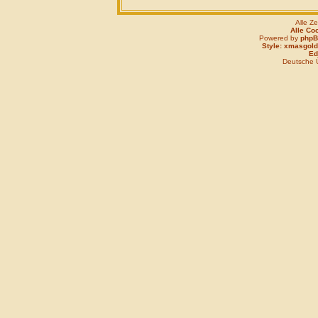
Alle Z
Alle Co
Powered by
php
Style: xmasgold
Edi
Deutsche 