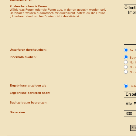
Zu durchsuchende Foren:
Wähle das Forum oder die Foren aus, in denen gesucht werden soll.
Unterforen werden automatisch mit durchsucht, sofern du die Option
„Unterforen durchsuchen“ unten nicht deaktivierst.
Unterforen durchsuchen:
Ja
Innerhalb suchen:
Betre
Nur i
Nur 
Nur 
Ergebnisse anzeigen als:
Beit
Ergebnisse sortieren nach:
Suchzeitraum begrenzen:
Die ersten: