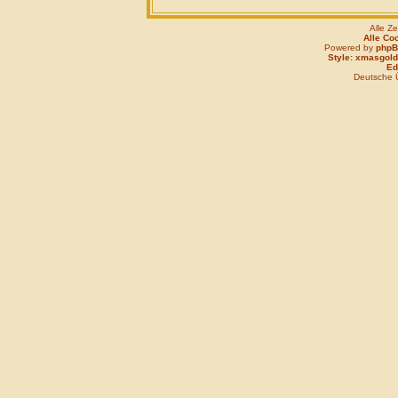
Alle Z
Alle Co
Powered by
php
Style: xmasgold
Edi
Deutsche 