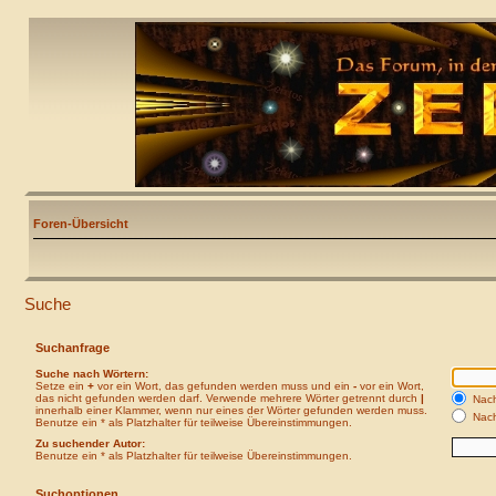
Foren-Übersicht
Suche
Suchanfrage
Suche nach Wörtern:
Setze ein
+
vor ein Wort, das gefunden werden muss und ein
-
vor ein Wort,
das nicht gefunden werden darf. Verwende mehrere Wörter getrennt durch
|
Nach
innerhalb einer Klammer, wenn nur eines der Wörter gefunden werden muss.
Nach
Benutze ein * als Platzhalter für teilweise Übereinstimmungen.
Zu suchender Autor:
Benutze ein * als Platzhalter für teilweise Übereinstimmungen.
Suchoptionen