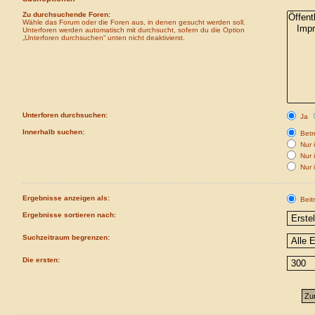
Zu durchsuchende Foren:
Wähle das Forum oder die Foren aus, in denen gesucht werden soll.
Unterforen werden automatisch mit durchsucht, sofern du die Option
„Unterforen durchsuchen“ unten nicht deaktivierst.
Unterforen durchsuchen:
Ja
Innerhalb suchen:
Betre
Nur i
Nur 
Nur 
Ergebnisse anzeigen als:
Beit
Ergebnisse sortieren nach:
Suchzeitraum begrenzen:
Die ersten: