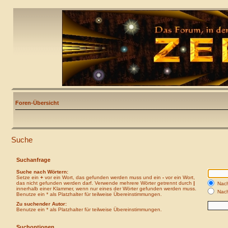
Foren-Übersicht
Suche
Suchanfrage
Suche nach Wörtern:
Setze ein
+
vor ein Wort, das gefunden werden muss und ein
-
vor ein Wort,
das nicht gefunden werden darf. Verwende mehrere Wörter getrennt durch
|
Nach
innerhalb einer Klammer, wenn nur eines der Wörter gefunden werden muss.
Nach
Benutze ein * als Platzhalter für teilweise Übereinstimmungen.
Zu suchender Autor:
Benutze ein * als Platzhalter für teilweise Übereinstimmungen.
Suchoptionen