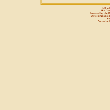
Alle Z
Alle Co
Powered by
php
Style: xmasgold
Edi
Deutsche 