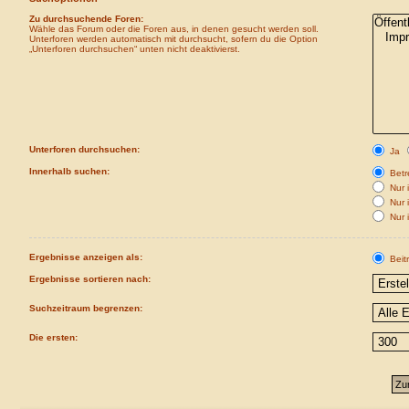
Zu durchsuchende Foren:
Wähle das Forum oder die Foren aus, in denen gesucht werden soll.
Unterforen werden automatisch mit durchsucht, sofern du die Option
„Unterforen durchsuchen“ unten nicht deaktivierst.
Unterforen durchsuchen:
Ja
Innerhalb suchen:
Betre
Nur i
Nur 
Nur 
Ergebnisse anzeigen als:
Beit
Ergebnisse sortieren nach:
Suchzeitraum begrenzen:
Die ersten: