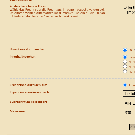
Zu durchsuchende Foren:
Wähle das Forum oder die Foren aus, in denen gesucht werden soll.
Unterforen werden automatisch mit durchsucht, sofern du die Option
„Unterforen durchsuchen“ unten nicht deaktivierst.
Unterforen durchsuchen:
Ja
Innerhalb suchen:
Betre
Nur i
Nur 
Nur 
Ergebnisse anzeigen als:
Beit
Ergebnisse sortieren nach:
Suchzeitraum begrenzen:
Die ersten: