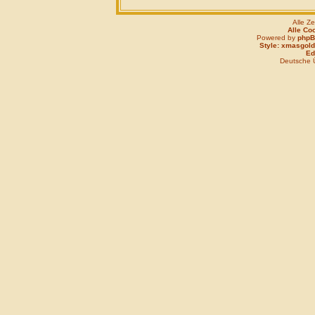
Alle Z
Alle Co
Powered by
php
Style: xmasgold
Edi
Deutsche 