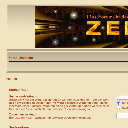
Foren-Übersicht
Suche
Suchanfrage
Suche nach Wörtern:
Setze ein
+
vor ein Wort, das gefunden werden muss und ein
-
vor ein Wort,
das nicht gefunden werden darf. Verwende mehrere Wörter getrennt durch
|
Nach
innerhalb einer Klammer, wenn nur eines der Wörter gefunden werden muss.
Nach
Benutze ein * als Platzhalter für teilweise Übereinstimmungen.
Zu suchender Autor:
Benutze ein * als Platzhalter für teilweise Übereinstimmungen.
Suchoptionen