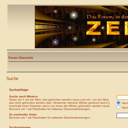
Foren-Übersicht
Suche
Suchanfrage
Suche nach Wörtern:
Setze ein
+
vor ein Wort, das gefunden werden muss und ein
-
vor ein Wort,
das nicht gefunden werden darf. Verwende mehrere Wörter getrennt durch
|
Nach
innerhalb einer Klammer, wenn nur eines der Wörter gefunden werden muss.
Nach
Benutze ein * als Platzhalter für teilweise Übereinstimmungen.
Zu suchender Autor:
Benutze ein * als Platzhalter für teilweise Übereinstimmungen.
Suchoptionen