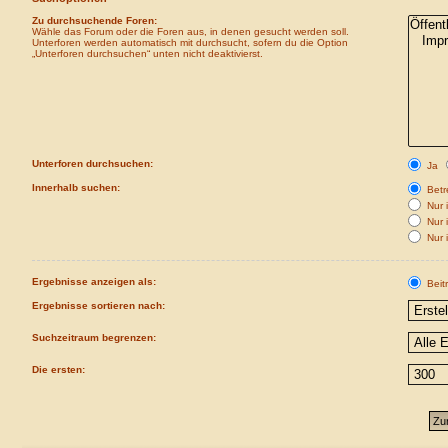
Zu durchsuchende Foren:
Wähle das Forum oder die Foren aus, in denen gesucht werden soll.
Unterforen werden automatisch mit durchsucht, sofern du die Option
„Unterforen durchsuchen“ unten nicht deaktivierst.
Unterforen durchsuchen:
Ja
Innerhalb suchen:
Betre
Nur i
Nur 
Nur 
Ergebnisse anzeigen als:
Beit
Ergebnisse sortieren nach:
Suchzeitraum begrenzen:
Die ersten: