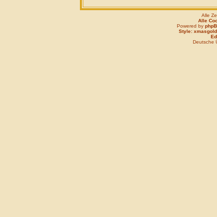
Alle Z
Alle Co
Powered by
php
Style: xmasgold
Edi
Deutsche 