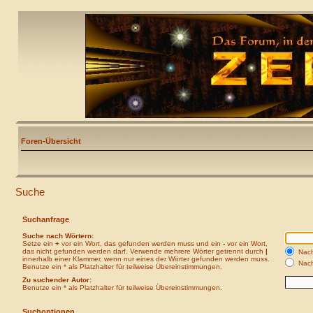
Foren-Übersicht
Suche
Suchanfrage
Suche nach Wörtern:
Setze ein
+
vor ein Wort, das gefunden werden muss und ein
-
vor ein Wort,
das nicht gefunden werden darf. Verwende mehrere Wörter getrennt durch
|
Nach
innerhalb einer Klammer, wenn nur eines der Wörter gefunden werden muss.
Nach
Benutze ein * als Platzhalter für teilweise Übereinstimmungen.
Zu suchender Autor:
Benutze ein * als Platzhalter für teilweise Übereinstimmungen.
Suchoptionen