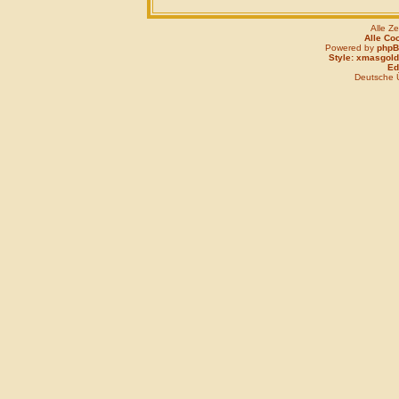
Alle Z
Alle Co
Powered by
php
Style: xmasgold
Edi
Deutsche 