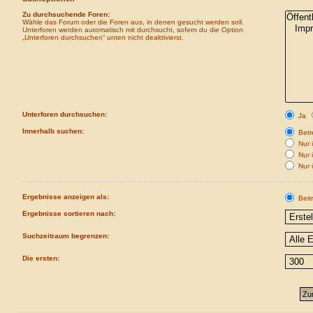
Zu durchsuchende Foren:
Wähle das Forum oder die Foren aus, in denen gesucht werden soll.
Unterforen werden automatisch mit durchsucht, sofern du die Option
„Unterforen durchsuchen“ unten nicht deaktivierst.
Unterforen durchsuchen:
Ja
Innerhalb suchen:
Betre
Nur i
Nur 
Nur 
Ergebnisse anzeigen als:
Beit
Ergebnisse sortieren nach:
Suchzeitraum begrenzen:
Die ersten: