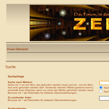
Foren-Übersicht
Suche
Suchanfrage
Suche nach Wörtern:
Setze ein
+
vor ein Wort, das gefunden werden muss und ein
-
vor ein Wort,
das nicht gefunden werden darf. Verwende mehrere Wörter getrennt durch
|
Nach
innerhalb einer Klammer, wenn nur eines der Wörter gefunden werden muss.
Nach
Benutze ein * als Platzhalter für teilweise Übereinstimmungen.
Zu suchender Autor:
Benutze ein * als Platzhalter für teilweise Übereinstimmungen.
Suchoptionen