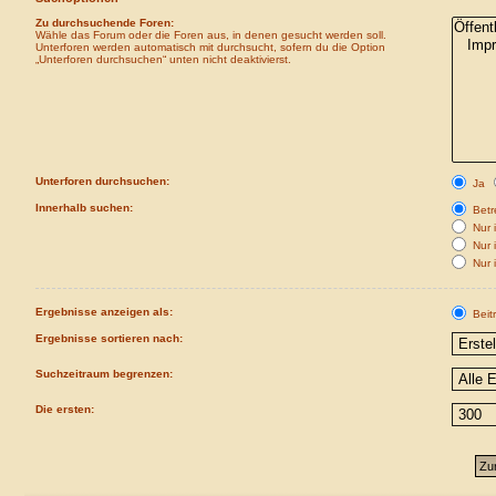
Zu durchsuchende Foren:
Wähle das Forum oder die Foren aus, in denen gesucht werden soll.
Unterforen werden automatisch mit durchsucht, sofern du die Option
„Unterforen durchsuchen“ unten nicht deaktivierst.
Unterforen durchsuchen:
Ja
Innerhalb suchen:
Betre
Nur i
Nur 
Nur 
Ergebnisse anzeigen als:
Beit
Ergebnisse sortieren nach:
Suchzeitraum begrenzen:
Die ersten: