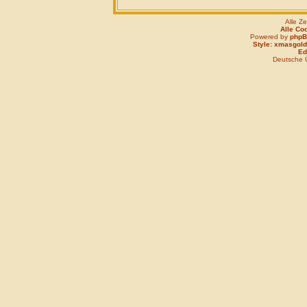
Alle Z
Alle Co
Powered by
php
Style: xmasgold
Edi
Deutsche 