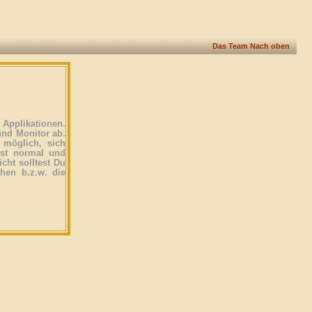
Das Team
Nach oben
Applikationen.
und Monitor ab.
 möglich, sich
ist normal und
icht solltest Du
ehen b.z.w. die