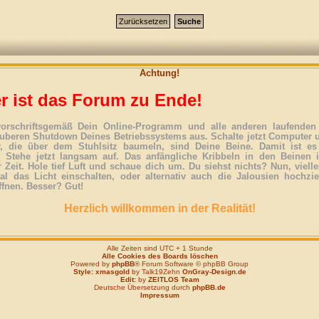
Achtung!
r ist das Forum zu Ende!
vorschriftsgemäß Dein Online-Programm und alle anderen laufenden 
uberen Shutdown Deines Betriebssystems aus. Schalte jetzt Computer 
r, die über dem Stuhlsitz baumeln, sind Deine Beine. Damit ist es
. Stehe jetzt langsam auf. Das anfängliche Kribbeln in den Beinen 
 Zeit. Hole tief Luft und schaue dich um. Du siehst nichts? Nun, vielle
l das Licht einschalten, oder alternativ auch die Jalousien hochzi
ffnen. Besser? Gut!
Herzlich willkommen in der Realität!
Alle Zeiten sind UTC + 1 Stunde
Alle Cookies des Boards löschen
Powered by
phpBB
® Forum Software © phpBB Group
Style: xmasgold
by Talk19Zehn
OnGray-Design.de
Edit:
by
ZEITLOS Team
Deutsche Übersetzung durch
phpBB.de
Impressum