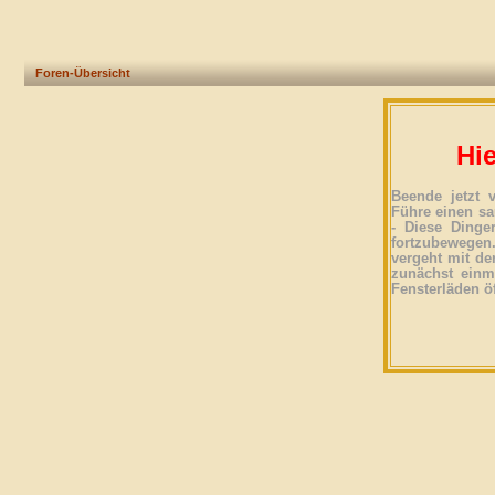
Foren-Übersicht
Hie
Beende jetzt 
Führe einen sa
- Diese Dinge
fortzubewegen
vergeht mit der
zunächst einma
Fensterläden ö