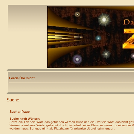
Foren-Übersicht
Suche
Suchanfrage
Suche nach Wörtern:
Setze ein
+
vor ein Wort, das gefunden werden muss und ein
-
vor ein Wort, das nicht ge
Verwende mehrere Wörter getrennt durch
|
innerhalb einer Klammer, wenn nur eines der 
werden muss. Benutze ein * als Platzhalter für teilweise Übereinstimmungen.