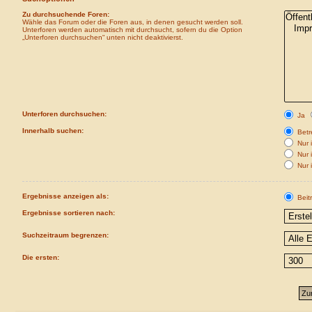
Zu durchsuchende Foren:
Wähle das Forum oder die Foren aus, in denen gesucht werden soll.
Unterforen werden automatisch mit durchsucht, sofern du die Option
„Unterforen durchsuchen“ unten nicht deaktivierst.
Unterforen durchsuchen:
Ja
Innerhalb suchen:
Betre
Nur i
Nur 
Nur 
Ergebnisse anzeigen als:
Beit
Ergebnisse sortieren nach:
Suchzeitraum begrenzen:
Die ersten: