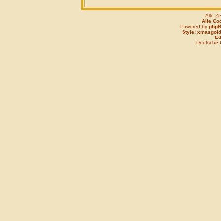
Alle Z
Alle Co
Powered by
php
Style: xmasgold
Edi
Deutsche 