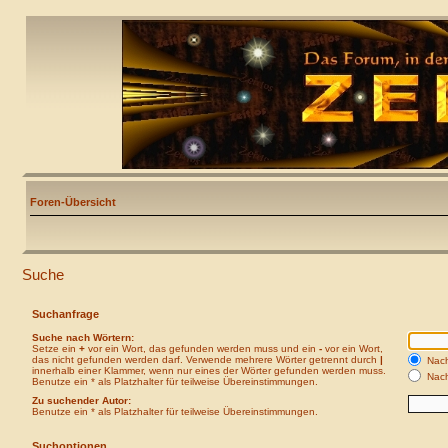
Foren-Übersicht
Suche
Suchanfrage
Suche nach Wörtern:
Setze ein
+
vor ein Wort, das gefunden werden muss und ein
-
vor ein Wort,
das nicht gefunden werden darf. Verwende mehrere Wörter getrennt durch
|
Nach
innerhalb einer Klammer, wenn nur eines der Wörter gefunden werden muss.
Nach
Benutze ein * als Platzhalter für teilweise Übereinstimmungen.
Zu suchender Autor:
Benutze ein * als Platzhalter für teilweise Übereinstimmungen.
Suchoptionen