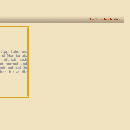
Das Team
Nach oben
Applikationen.
und Monitor ab.
 möglich, sich
ist normal und
icht solltest Du
ehen b.z.w. die