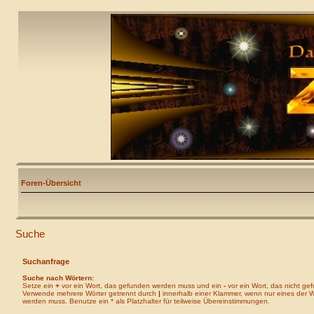
Foren-Übersicht
Suche
Suchanfrage
Suche nach Wörtern:
Setze ein
+
vor ein Wort, das gefunden werden muss und ein
-
vor ein Wort, das nicht ge
Verwende mehrere Wörter getrennt durch
|
innerhalb einer Klammer, wenn nur eines der 
werden muss. Benutze ein * als Platzhalter für teilweise Übereinstimmungen.