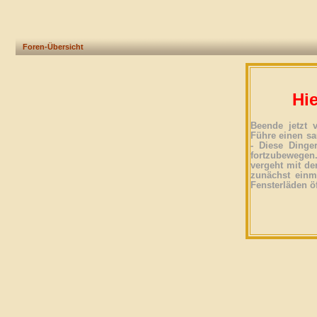
Foren-Übersicht
Hie
Beende jetzt 
Führe einen sa
- Diese Dinge
fortzubewegen
vergeht mit der
zunächst einma
Fensterläden ö