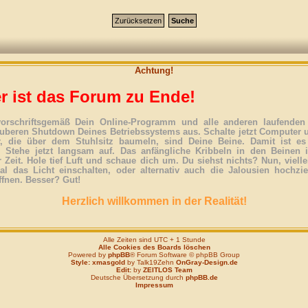
Achtung!
r ist das Forum zu Ende!
vorschriftsgemäß Dein Online-Programm und alle anderen laufenden 
uberen Shutdown Deines Betriebssystems aus. Schalte jetzt Computer 
r, die über dem Stuhlsitz baumeln, sind Deine Beine. Damit ist es
. Stehe jetzt langsam auf. Das anfängliche Kribbeln in den Beinen 
 Zeit. Hole tief Luft und schaue dich um. Du siehst nichts? Nun, vielle
l das Licht einschalten, oder alternativ auch die Jalousien hochzi
ffnen. Besser? Gut!
Herzlich willkommen in der Realität!
Alle Zeiten sind UTC + 1 Stunde
Alle Cookies des Boards löschen
Powered by
phpBB
® Forum Software © phpBB Group
Style: xmasgold
by Talk19Zehn
OnGray-Design.de
Edit:
by
ZEITLOS Team
Deutsche Übersetzung durch
phpBB.de
Impressum