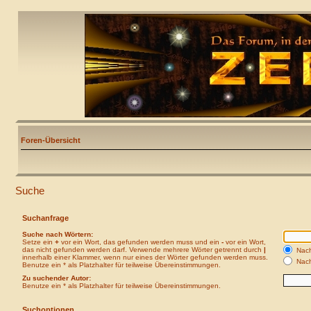
Foren-Übersicht
Suche
Suchanfrage
Suche nach Wörtern:
Setze ein
+
vor ein Wort, das gefunden werden muss und ein
-
vor ein Wort,
das nicht gefunden werden darf. Verwende mehrere Wörter getrennt durch
|
Nach
innerhalb einer Klammer, wenn nur eines der Wörter gefunden werden muss.
Nach
Benutze ein * als Platzhalter für teilweise Übereinstimmungen.
Zu suchender Autor:
Benutze ein * als Platzhalter für teilweise Übereinstimmungen.
Suchoptionen