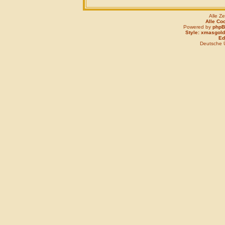
Alle Z
Alle Co
Powered by
php
Style: xmasgold
Edi
Deutsche 