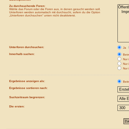
Zu durchsuchende Foren:
Wähle das Forum oder die Foren aus, in denen gesucht werden soll.
Unterforen werden automatisch mit durchsucht, sofern du die Option
„Unterforen durchsuchen“ unten nicht deaktivierst.
Unterforen durchsuchen:
Ja
Innerhalb suchen:
Betre
Nur i
Nur 
Nur 
Ergebnisse anzeigen als:
Beit
Ergebnisse sortieren nach:
Suchzeitraum begrenzen:
Die ersten: