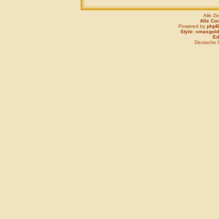
Alle Z
Alle Co
Powered by
php
Style: xmasgold
Edi
Deutsche 