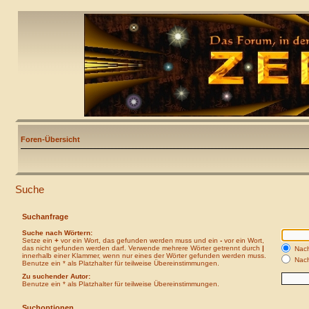
Foren-Übersicht
Suche
Suchanfrage
Suche nach Wörtern:
Setze ein
+
vor ein Wort, das gefunden werden muss und ein
-
vor ein Wort,
das nicht gefunden werden darf. Verwende mehrere Wörter getrennt durch
|
Nach
innerhalb einer Klammer, wenn nur eines der Wörter gefunden werden muss.
Nach
Benutze ein * als Platzhalter für teilweise Übereinstimmungen.
Zu suchender Autor:
Benutze ein * als Platzhalter für teilweise Übereinstimmungen.
Suchoptionen