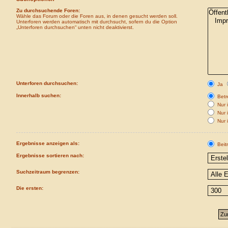
Zu durchsuchende Foren:
Wähle das Forum oder die Foren aus, in denen gesucht werden soll.
Unterforen werden automatisch mit durchsucht, sofern du die Option
„Unterforen durchsuchen“ unten nicht deaktivierst.
Unterforen durchsuchen:
Ja
Innerhalb suchen:
Betre
Nur i
Nur 
Nur 
Ergebnisse anzeigen als:
Beit
Ergebnisse sortieren nach:
Suchzeitraum begrenzen:
Die ersten: