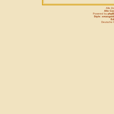
Alle Z
Alle Co
Powered by
php
Style: xmasgold
Edi
Deutsche 