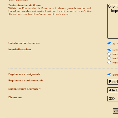
Zu durchsuchende Foren:
Wähle das Forum oder die Foren aus, in denen gesucht werden soll.
Unterforen werden automatisch mit durchsucht, sofern du die Option
„Unterforen durchsuchen“ unten nicht deaktivierst.
Unterforen durchsuchen:
Ja
Innerhalb suchen:
Betre
Nur i
Nur 
Nur 
Ergebnisse anzeigen als:
Beit
Ergebnisse sortieren nach:
Suchzeitraum begrenzen:
Die ersten: