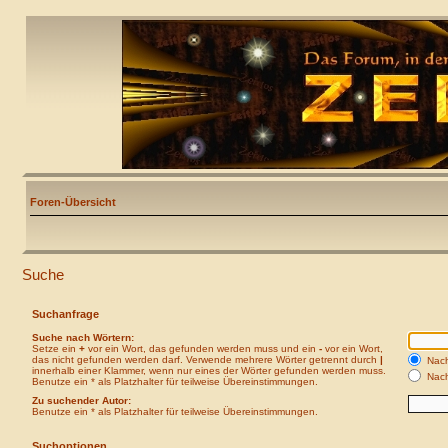
Foren-Übersicht
Suche
Suchanfrage
Suche nach Wörtern:
Setze ein
+
vor ein Wort, das gefunden werden muss und ein
-
vor ein Wort,
das nicht gefunden werden darf. Verwende mehrere Wörter getrennt durch
|
Nach
innerhalb einer Klammer, wenn nur eines der Wörter gefunden werden muss.
Nach
Benutze ein * als Platzhalter für teilweise Übereinstimmungen.
Zu suchender Autor:
Benutze ein * als Platzhalter für teilweise Übereinstimmungen.
Suchoptionen