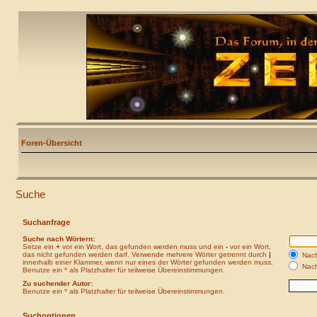
Foren-Übersicht
Suche
Suchanfrage
Suche nach Wörtern:
Setze ein
+
vor ein Wort, das gefunden werden muss und ein
-
vor ein Wort,
das nicht gefunden werden darf. Verwende mehrere Wörter getrennt durch
|
Nach
innerhalb einer Klammer, wenn nur eines der Wörter gefunden werden muss.
Nach
Benutze ein * als Platzhalter für teilweise Übereinstimmungen.
Zu suchender Autor:
Benutze ein * als Platzhalter für teilweise Übereinstimmungen.
Suchoptionen