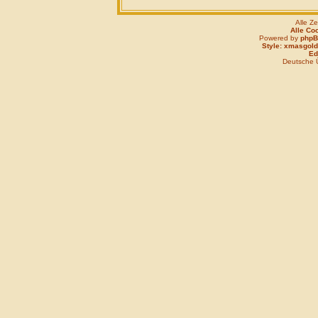
Alle Z
Alle Co
Powered by
php
Style: xmasgold
Edi
Deutsche 