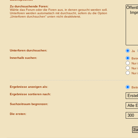
Zu durchsuchende Foren:
Wähle das Forum oder die Foren aus, in denen gesucht werden soll.
Unterforen werden automatisch mit durchsucht, sofern du die Option
„Unterforen durchsuchen“ unten nicht deaktivierst.
Unterforen durchsuchen:
Ja
Innerhalb suchen:
Betre
Nur i
Nur 
Nur 
Ergebnisse anzeigen als:
Beit
Ergebnisse sortieren nach:
Suchzeitraum begrenzen:
Die ersten: