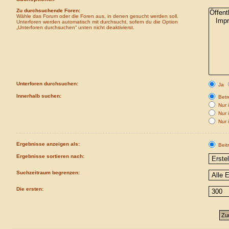
Zu durchsuchende Foren:
Wähle das Forum oder die Foren aus, in denen gesucht werden soll.
Unterforen werden automatisch mit durchsucht, sofern du die Option
„Unterforen durchsuchen“ unten nicht deaktivierst.
Unterforen durchsuchen:
Ja
Innerhalb suchen:
Betre
Nur i
Nur 
Nur 
Ergebnisse anzeigen als:
Beit
Ergebnisse sortieren nach:
Suchzeitraum begrenzen:
Die ersten: