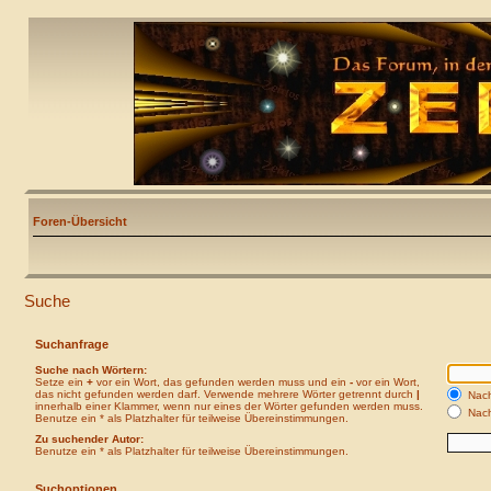
Foren-Übersicht
Suche
Suchanfrage
Suche nach Wörtern:
Setze ein
+
vor ein Wort, das gefunden werden muss und ein
-
vor ein Wort,
das nicht gefunden werden darf. Verwende mehrere Wörter getrennt durch
|
Nach
innerhalb einer Klammer, wenn nur eines der Wörter gefunden werden muss.
Nach
Benutze ein * als Platzhalter für teilweise Übereinstimmungen.
Zu suchender Autor:
Benutze ein * als Platzhalter für teilweise Übereinstimmungen.
Suchoptionen