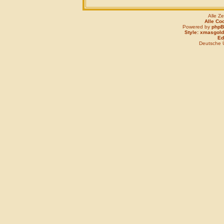
Alle Z
Alle Co
Powered by
php
Style: xmasgold
Edi
Deutsche 