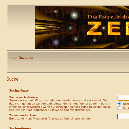
Foren-Übersicht
Suche
Suchanfrage
Suche nach Wörtern:
Setze ein
+
vor ein Wort, das gefunden werden muss und ein
-
vor ein Wort,
das nicht gefunden werden darf. Verwende mehrere Wörter getrennt durch
|
Nach
innerhalb einer Klammer, wenn nur eines der Wörter gefunden werden muss.
Nach
Benutze ein * als Platzhalter für teilweise Übereinstimmungen.
Zu suchender Autor:
Benutze ein * als Platzhalter für teilweise Übereinstimmungen.
Suchoptionen