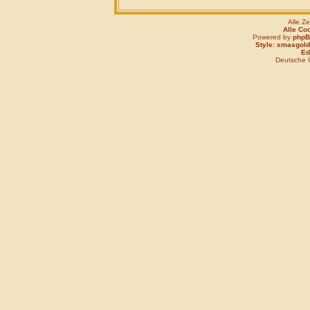
Alle Z
Alle Co
Powered by
php
Style: xmasgold
Edi
Deutsche 