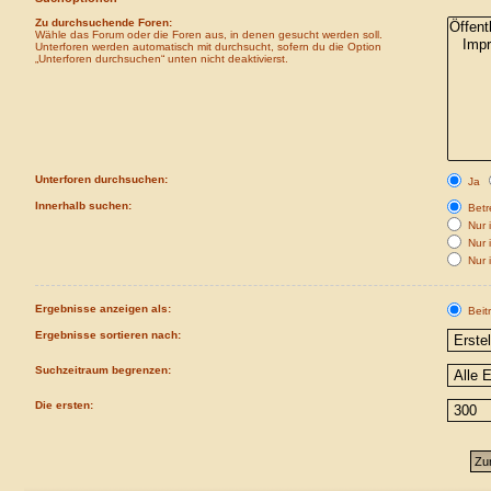
Zu durchsuchende Foren:
Wähle das Forum oder die Foren aus, in denen gesucht werden soll.
Unterforen werden automatisch mit durchsucht, sofern du die Option
„Unterforen durchsuchen“ unten nicht deaktivierst.
Unterforen durchsuchen:
Ja
Innerhalb suchen:
Betre
Nur i
Nur 
Nur 
Ergebnisse anzeigen als:
Beit
Ergebnisse sortieren nach:
Suchzeitraum begrenzen:
Die ersten: