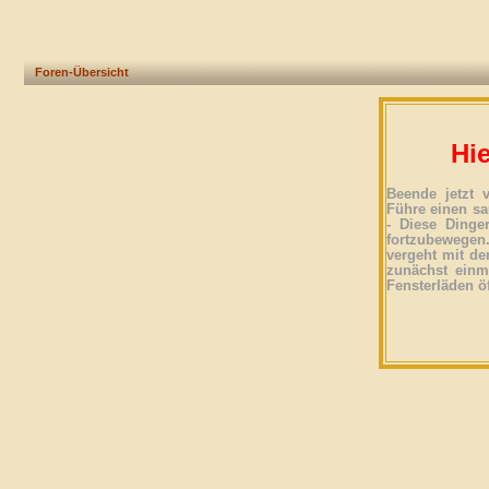
Foren-Übersicht
Hie
Beende jetzt 
Führe einen sa
- Diese Dinge
fortzubewegen
vergeht mit der
zunächst einma
Fensterläden ö