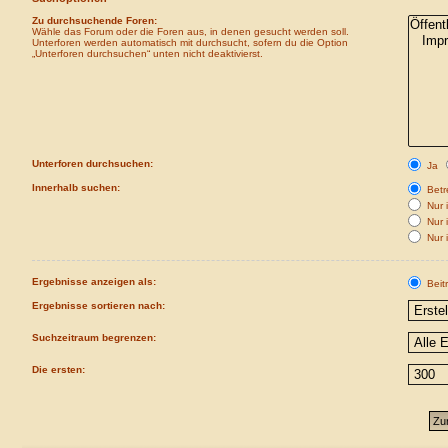
Zu durchsuchende Foren:
Wähle das Forum oder die Foren aus, in denen gesucht werden soll.
Unterforen werden automatisch mit durchsucht, sofern du die Option
„Unterforen durchsuchen“ unten nicht deaktivierst.
Unterforen durchsuchen:
Ja
Innerhalb suchen:
Betre
Nur i
Nur 
Nur 
Ergebnisse anzeigen als:
Beit
Ergebnisse sortieren nach:
Suchzeitraum begrenzen:
Die ersten: