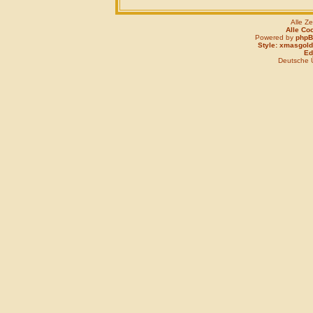
Alle Z
Alle Co
Powered by
php
Style: xmasgold
Edi
Deutsche 