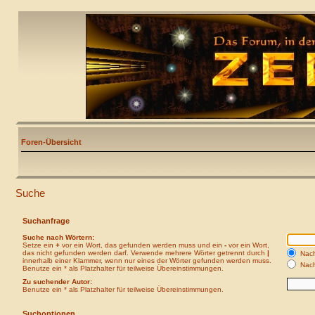
Foren-Übersicht
Suche
Suchanfrage
Suche nach Wörtern:
Setze ein
+
vor ein Wort, das gefunden werden muss und ein
-
vor ein Wort,
das nicht gefunden werden darf. Verwende mehrere Wörter getrennt durch
|
Nach
innerhalb einer Klammer, wenn nur eines der Wörter gefunden werden muss.
Nach
Benutze ein * als Platzhalter für teilweise Übereinstimmungen.
Zu suchender Autor:
Benutze ein * als Platzhalter für teilweise Übereinstimmungen.
Suchoptionen