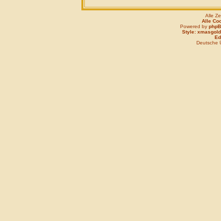
Alle Z
Alle Co
Powered by
php
Style: xmasgold
Edi
Deutsche 