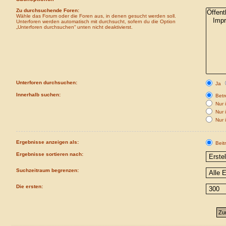
Zu durchsuchende Foren:
Wähle das Forum oder die Foren aus, in denen gesucht werden soll.
Unterforen werden automatisch mit durchsucht, sofern du die Option
„Unterforen durchsuchen“ unten nicht deaktivierst.
Unterforen durchsuchen:
Ja
Innerhalb suchen:
Betre
Nur i
Nur 
Nur 
Ergebnisse anzeigen als:
Beit
Ergebnisse sortieren nach:
Suchzeitraum begrenzen:
Die ersten: