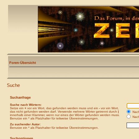
Foren-Übersicht
Suche
Suchanfrage
Suche nach Wörtern:
Setze ein
+
vor ein Wort, das gefunden werden muss und ein
-
vor ein Wort,
das nicht gefunden werden darf. Verwende mehrere Wörter getrennt durch
|
Nach
innerhalb einer Klammer, wenn nur eines der Wörter gefunden werden muss.
Nach
Benutze ein * als Platzhalter für teilweise Übereinstimmungen.
Zu suchender Autor:
Benutze ein * als Platzhalter für teilweise Übereinstimmungen.
Suchoptionen