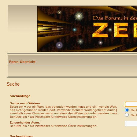
Foren-Übersicht
Suche
Suchanfrage
Suche nach Wörtern:
Setze ein
+
vor ein Wort, das gefunden werden muss und ein
-
vor ein Wort,
das nicht gefunden werden darf. Verwende mehrere Wörter getrennt durch
|
Nach
innerhalb einer Klammer, wenn nur eines der Wörter gefunden werden muss.
Nach
Benutze ein * als Platzhalter für teilweise Übereinstimmungen.
Zu suchender Autor:
Benutze ein * als Platzhalter für teilweise Übereinstimmungen.
Suchoptionen