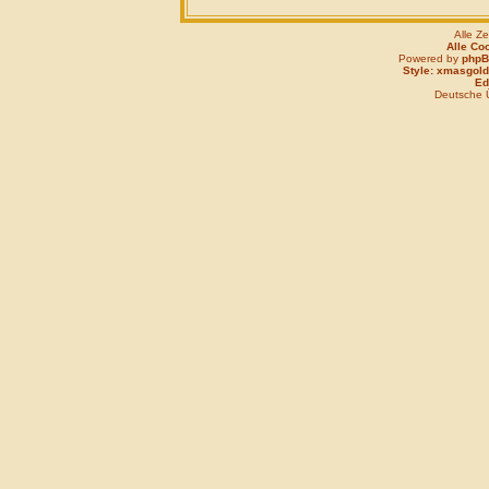
Alle Z
Alle Co
Powered by
php
Style: xmasgold
Edi
Deutsche 