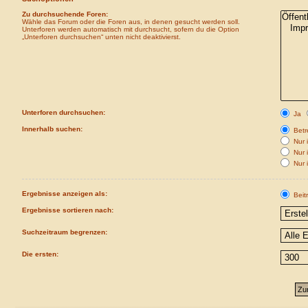
Zu durchsuchende Foren:
Wähle das Forum oder die Foren aus, in denen gesucht werden soll.
Unterforen werden automatisch mit durchsucht, sofern du die Option
„Unterforen durchsuchen“ unten nicht deaktivierst.
Unterforen durchsuchen:
Ja
Innerhalb suchen:
Betre
Nur i
Nur 
Nur 
Ergebnisse anzeigen als:
Beit
Ergebnisse sortieren nach:
Suchzeitraum begrenzen:
Die ersten: