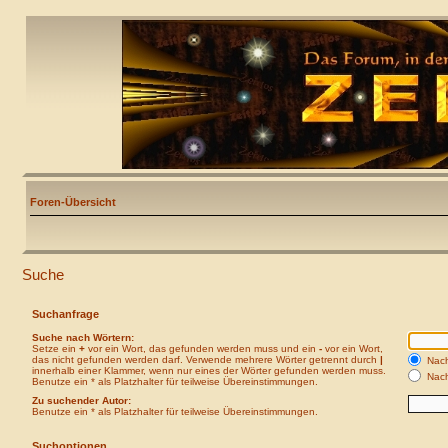
Foren-Übersicht
Suche
Suchanfrage
Suche nach Wörtern:
Setze ein
+
vor ein Wort, das gefunden werden muss und ein
-
vor ein Wort,
das nicht gefunden werden darf. Verwende mehrere Wörter getrennt durch
|
Nach
innerhalb einer Klammer, wenn nur eines der Wörter gefunden werden muss.
Nach
Benutze ein * als Platzhalter für teilweise Übereinstimmungen.
Zu suchender Autor:
Benutze ein * als Platzhalter für teilweise Übereinstimmungen.
Suchoptionen