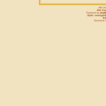
Alle Z
Alle Co
Powered by
php
Style: xmasgold
Edi
Deutsche 