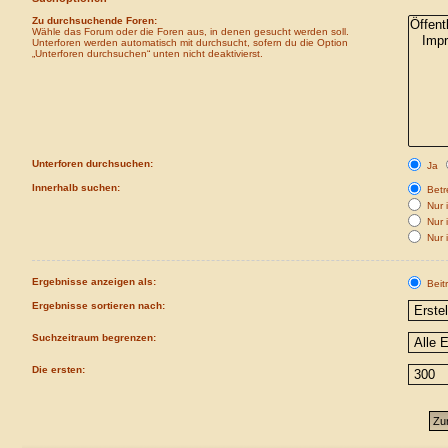
Zu durchsuchende Foren:
Wähle das Forum oder die Foren aus, in denen gesucht werden soll.
Unterforen werden automatisch mit durchsucht, sofern du die Option
„Unterforen durchsuchen“ unten nicht deaktivierst.
Unterforen durchsuchen:
Ja
Innerhalb suchen:
Betre
Nur i
Nur 
Nur 
Ergebnisse anzeigen als:
Beit
Ergebnisse sortieren nach:
Suchzeitraum begrenzen:
Die ersten: