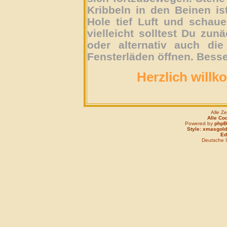
Kribbeln in den Beinen is
Hole tief Luft und schau
vielleicht solltest Du zun
oder alternativ auch die
Fensterläden öffnen. Besse
Herzlich willk
Alle Z
Alle Co
Powered by
php
Style: xmasgold
Edi
Deutsche 