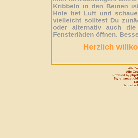
Kribbeln in den Beinen is
Hole tief Luft und schau
vielleicht solltest Du zun
oder alternativ auch die
Fensterläden öffnen. Besse
Herzlich willk
Alle Z
Alle Co
Powered by
php
Style: xmasgold
Edi
Deutsche 