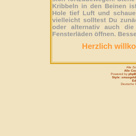
Kribbeln in den Beinen is
Hole tief Luft und schau
vielleicht solltest Du zun
oder alternativ auch die
Fensterläden öffnen. Besse
Herzlich willk
Alle Z
Alle Co
Powered by
php
Style: xmasgold
Edi
Deutsche 