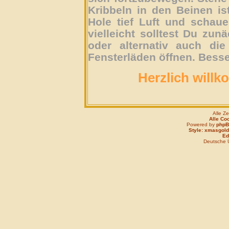
Kribbeln in den Beinen is
Hole tief Luft und schau
vielleicht solltest Du zun
oder alternativ auch die
Fensterläden öffnen. Besse
Herzlich willk
Alle Z
Alle Co
Powered by
php
Style: xmasgold
Edi
Deutsche 