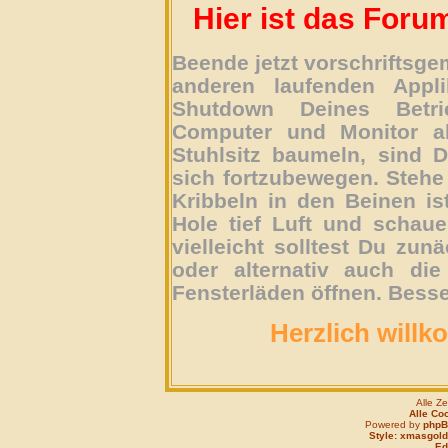
Hier ist das Foru
Beende jetzt vorschriftsg
anderen laufenden Appli
Shutdown Deines Betri
Computer und Monitor ab
Stuhlsitz baumeln, sind D
sich fortzubewegen. Stehe 
Kribbeln in den Beinen is
Hole tief Luft und schau
vielleicht solltest Du zun
oder alternativ auch die
Fensterläden öffnen. Besse
Herzlich willk
Alle Z
Alle Co
Powered by
php
Style: xmasgold
Edi